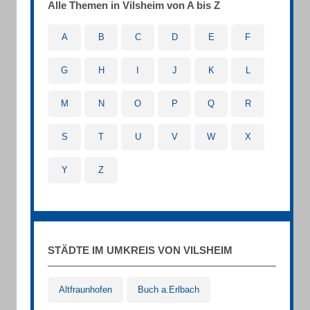
Alle Themen in Vilsheim von A bis Z
A
B
C
D
E
F
G
H
I
J
K
L
M
N
O
P
Q
R
S
T
U
V
W
X
Y
Z
STÄDTE IM UMKREIS VON VILSHEIM
Altfraunhofen
Buch a.Erlbach