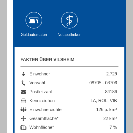
Geldautomaten
Notapotheken
FAKTEN ÜBER VILSHEIM
Einwohner
2.729
Vorwahl
08705 - 08706
Postleitzahl
84186
Kennzeichen
LA, ROL, VIB
Einwohnerdichte
126 p. km²
Gesamtfläche*
22 km²
Wohnfläche*
7 %