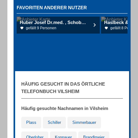
FAVORITEN ANDERER NUTZER
Huber Josef Dr.med. , Schober Claudia Dr.med. Hautärzte Allergologie
gefällt 9 Personen
gefällt 8 Person
HÄUFIG GESUCHT IN DAS ÖRTLICHE
TELEFONBUCH VILSHEIM
Häufig gesuchte Nachnamen in Vilsheim
Plass
Schiller
Simmerbauer
Oberloher
Koppauer
Brandlmeier