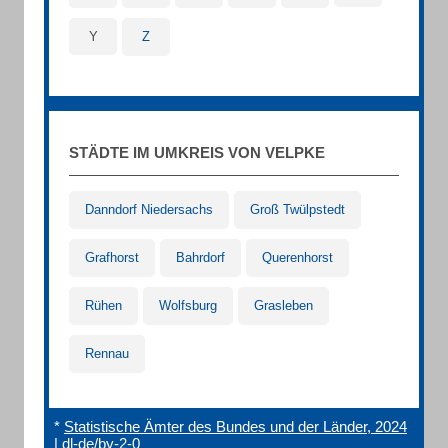
Y
Z
STÄDTE IM UMKREIS VON VELPKE
Danndorf Niedersachs
Groß Twülpstedt
Grafhorst
Bahrdorf
Querenhorst
Rühen
Wolfsburg
Grasleben
Rennau
*
Statistische Ämter des Bundes und der Länder, 2024
|
dl-de/by-2-0