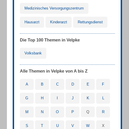
Medizinisches Versorgungszentrum
Hausarzt
Kinderarzt
Rettungsdienst
Die Top 100 Themen in Velpke
Volksbank
Alle Themen in Velpke von A bis Z
A
B
C
D
E
F
G
H
I
J
K
L
M
N
O
P
Q
R
S
T
U
V
W
X