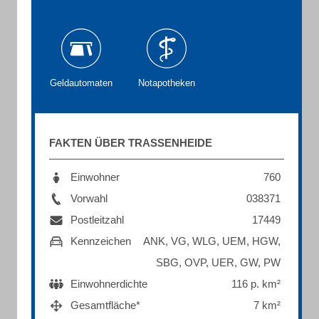
Geldautomaten
Notapotheken
FAKTEN ÜBER TRASSENHEIDE
Einwohner
760
Vorwahl
038371
Postleitzahl
17449
Kennzeichen
ANK, VG, WLG, UEM, HGW,
SBG, OVP, UER, GW, PW
Einwohnerdichte
116 p. km²
Gesamtfläche*
7 km²