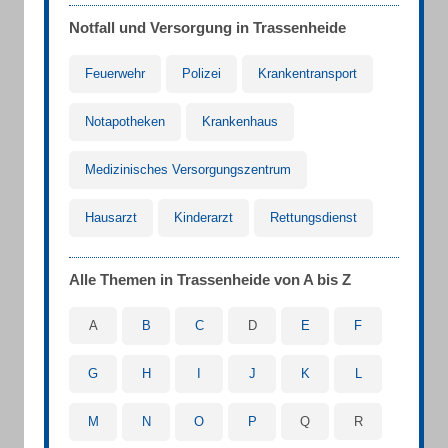
Notfall und Versorgung in Trassenheide
Feuerwehr
Polizei
Krankentransport
Notapotheken
Krankenhaus
Medizinisches Versorgungszentrum
Hausarzt
Kinderarzt
Rettungsdienst
Alle Themen in Trassenheide von A bis Z
A
B
C
D
E
F
G
H
I
J
K
L
M
N
O
P
Q
R