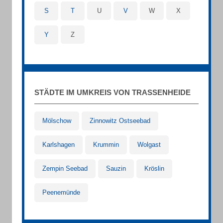
S
T
U
V
W
X
Y
Z
STÄDTE IM UMKREIS VON TRASSENHEIDE
Mölschow
Zinnowitz Ostseebad
Karlshagen
Krummin
Wolgast
Zempin Seebad
Sauzin
Kröslin
Peenemünde