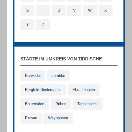
S
T
U
V
W
X
Y
Z
STÄDTE IM UMKREIS VON TIDDISCHE
Barwedel
Jembke
Bergfeld Niedersachs
Ehra-Lessien
Bokensdorf
Rühen
Tappenbeck
Parsau
Weyhausen