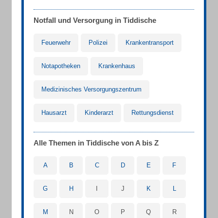
Notfall und Versorgung in Tiddische
Feuerwehr
Polizei
Krankentransport
Notapotheken
Krankenhaus
Medizinisches Versorgungszentrum
Hausarzt
Kinderarzt
Rettungsdienst
Alle Themen in Tiddische von A bis Z
A
B
C
D
E
F
G
H
I
J
K
L
M
N
O
P
Q
R