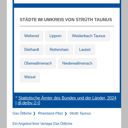
STÄDTE IM UMKREIS VON STRÜTH TAUNUS
Welterod
Lipporn
Weidenbach Taunus
Diethardt
Rettershain
Lautert
Oberwallmenach
Niederwallmenach
Weisel
*
Statistische Ämter des Bundes und der Länder, 2024
|
dl-de/by-2-0
Das Örtliche
Rheinland-Pfalz
Strüth Taunus
Ein Angebot Ihrer Verlage Das Örtliche.