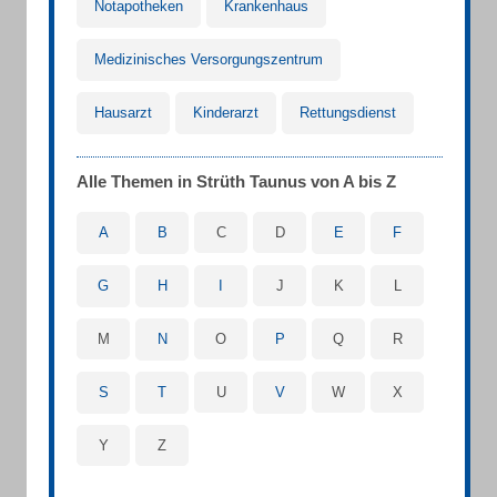
Notapotheken
Krankenhaus
Medizinisches Versorgungszentrum
Hausarzt
Kinderarzt
Rettungsdienst
Alle Themen in Strüth Taunus von A bis Z
A
B
C
D
E
F
G
H
I
J
K
L
M
N
O
P
Q
R
S
T
U
V
W
X
Y
Z