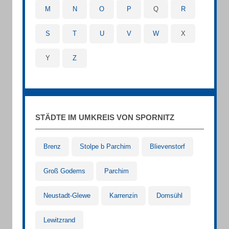
M
N
O
P
Q
R
S
T
U
V
W
X
Y
Z
STÄDTE IM UMKREIS VON SPORNITZ
Brenz
Stolpe b Parchim
Blievenstorf
Groß Godems
Parchim
Neustadt-Glewe
Karrenzin
Domsühl
Lewitzrand