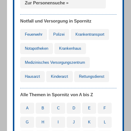
Zur Personensuche »
Notfall und Versorgung in Spornitz
Feuerwehr
Polizei
Krankentransport
Notapotheken
Krankenhaus
Medizinisches Versorgungszentrum
Hausarzt
Kinderarzt
Rettungsdienst
Alle Themen in Spornitz von A bis Z
A
B
C
D
E
F
G
H
I
J
K
L