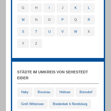
G
H
I
J
K
L
M
N
O
P
Q
R
S
T
U
V
W
X
Y
Z
STÄDTE IM UMKREIS VON SEHESTEDT
EIDER
Haby
Bovenau
Holtsee
Bünsdorf
Groß Wittensee
Bredenbek b Rendsburg