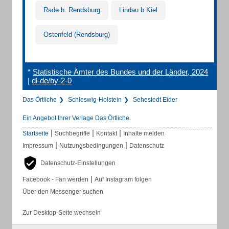
Rade b. Rendsburg
Lindau b Kiel
Ostenfeld (Rendsburg)
*
Statistische Ämter des Bundes und der Länder, 2024
|
dl-de/by-2-0
Das Örtliche
Schleswig-Holstein
Sehestedt Eider
Ein Angebot Ihrer Verlage Das Örtliche.
|
|
|
Startseite
Suchbegriffe
Kontakt
Inhalte melden
|
|
Impressum
Nutzungsbedingungen
Datenschutz
Datenschutz-Einstellungen
|
Facebook - Fan werden
Auf Instagram folgen
Über den Messenger suchen
Zur Desktop-Seite wechseln