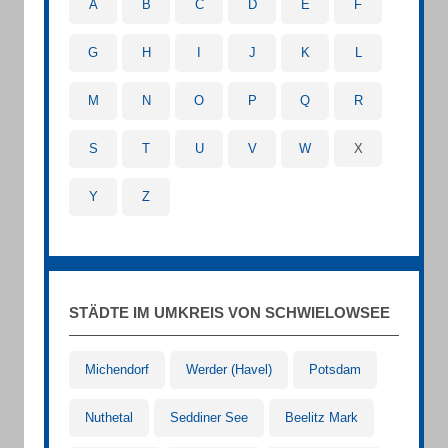
A
B
C
D
E
F
G
H
I
J
K
L
M
N
O
P
Q
R
S
T
U
V
W
X
Y
Z
STÄDTE IM UMKREIS VON SCHWIELOWSEE
Michendorf
Werder (Havel)
Potsdam
Nuthetal
Seddiner See
Beelitz Mark