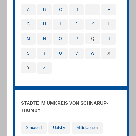
A
B
C
D
E
F
G
H
I
J
K
L
M
N
O
P
Q
R
S
T
U
V
W
X
Y
Z
STÄDTE IM UMKREIS VON SCHNARUP-
THUMBY
Struxdorf
Uelsby
Mittelangeln