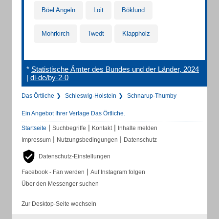
Böel Angeln
Loit
Böklund
Mohrkirch
Twedt
Klappholz
*
Statistische Ämter des Bundes und der Länder, 2024
|
dl-de/by-2-0
Das Örtliche
Schleswig-Holstein
Schnarup-Thumby
Ein Angebot Ihrer Verlage Das Örtliche.
|
|
|
Startseite
Suchbegriffe
Kontakt
Inhalte melden
|
|
Impressum
Nutzungsbedingungen
Datenschutz
Datenschutz-Einstellungen
|
Facebook - Fan werden
Auf Instagram folgen
Über den Messenger suchen
Zur Desktop-Seite wechseln