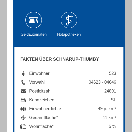
Geldautomaten
Notapotheken
FAKTEN ÜBER SCHNARUP-THUMBY
Einwohner
523
Vorwahl
04623 - 04646
Postleitzahl
24891
Kennzeichen
SL
Einwohnerdichte
49 p. km²
Gesamtfläche*
11 km²
Wohnfläche*
5 %