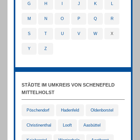
G
H
I
J
K
L
M
N
O
P
Q
R
S
T
U
V
W
X
Y
Z
STÄDTE IM UMKREIS VON SCHENEFELD
MITTELHOLST
Pöschendorf
Hadenfeld
Oldenborstel
Christinenthal
Looft
Aasbüttel