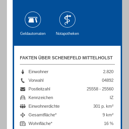
Geldautomaten
Notapotheken
FAKTEN ÜBER SCHENEFELD MITTELHOLST
Einwohner
2.820
Vorwahl
04892
Postleitzahl
25558 - 25560
Kennzeichen
IZ
Einwohnerdichte
301 p. km²
Gesamtfläche*
9 km²
Wohnfläche*
16 %