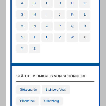
A
B
C
D
E
F
G
H
I
J
K
L
M
N
O
P
Q
R
S
T
U
V
W
X
Y
Z
STÄDTE IM UMKREIS VON SCHÖNHEIDE
Stützengrün
Steinberg Vogtl
Eibenstock
Crinitzberg