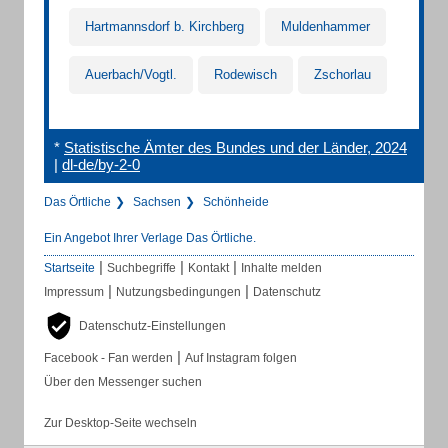
Hartmannsdorf b. Kirchberg
Muldenhammer
Auerbach/Vogtl.
Rodewisch
Zschorlau
*
Statistische Ämter des Bundes und der Länder, 2024
|
dl-de/by-2-0
Das Örtliche
Sachsen
Schönheide
Ein Angebot Ihrer Verlage Das Örtliche.
|
|
|
Startseite
Suchbegriffe
Kontakt
Inhalte melden
|
|
Impressum
Nutzungsbedingungen
Datenschutz
Datenschutz-Einstellungen
|
Facebook - Fan werden
Auf Instagram folgen
Über den Messenger suchen
Zur Desktop-Seite wechseln