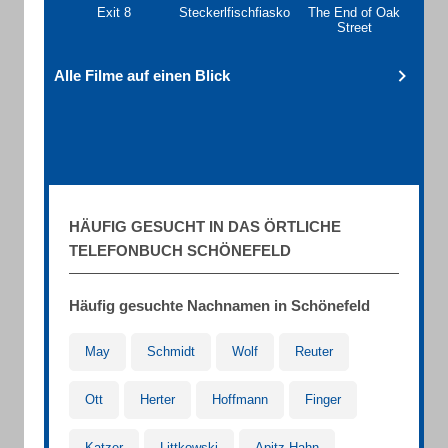
Exit 8
Steckerlfischfiasko
The End of Oak
Street
Alle Filme auf einen Blick
HÄUFIG GESUCHT IN DAS ÖRTLICHE
TELEFONBUCH SCHÖNEFELD
Häufig gesuchte Nachnamen in Schönefeld
May
Schmidt
Wolf
Reuter
Ott
Herter
Hoffmann
Finger
Katzer
Littkowski
Apitz-Hahn