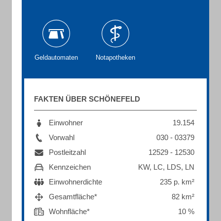
Geldautomaten
Notapotheken
FAKTEN ÜBER SCHÖNEFELD
Einwohner
19.154
Vorwahl
030 - 03379
Postleitzahl
12529 - 12530
Kennzeichen
KW, LC, LDS, LN
Einwohnerdichte
235 p. km²
Gesamtfläche*
82 km²
Wohnfläche*
10 %