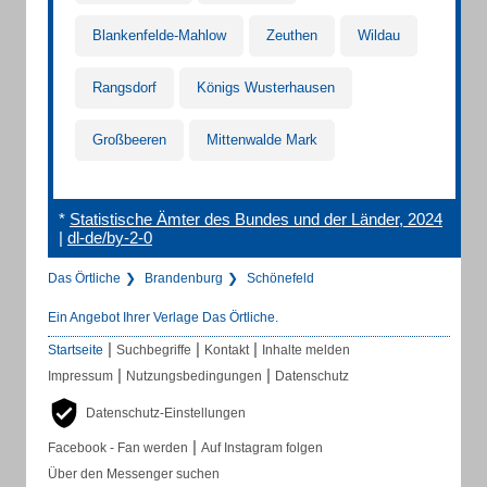
Blankenfelde-Mahlow
Zeuthen
Wildau
Rangsdorf
Königs Wusterhausen
Großbeeren
Mittenwalde Mark
*
Statistische Ämter des Bundes und der Länder, 2024
|
dl-de/by-2-0
Das Örtliche
Brandenburg
Schönefeld
Ein Angebot Ihrer Verlage Das Örtliche.
|
|
|
Startseite
Suchbegriffe
Kontakt
Inhalte melden
|
|
Impressum
Nutzungsbedingungen
Datenschutz
Datenschutz-Einstellungen
|
Facebook - Fan werden
Auf Instagram folgen
Über den Messenger suchen