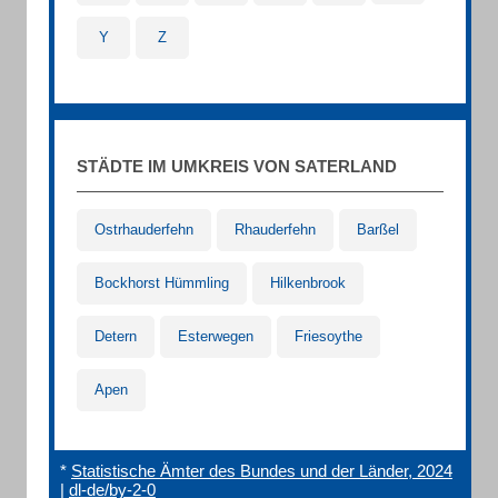
Y
Z
STÄDTE IM UMKREIS VON SATERLAND
Ostrhauderfehn
Rhauderfehn
Barßel
Bockhorst Hümmling
Hilkenbrook
Detern
Esterwegen
Friesoythe
Apen
*
Statistische Ämter des Bundes und der Länder, 2024
|
dl-de/by-2-0