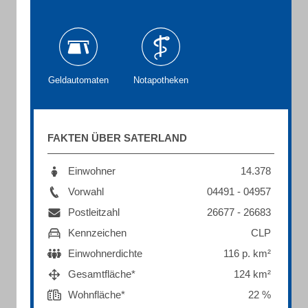
Geldautomaten
Notapotheken
FAKTEN ÜBER SATERLAND
Einwohner
14.378
Vorwahl
04491 - 04957
Postleitzahl
26677 - 26683
Kennzeichen
CLP
Einwohnerdichte
116 p. km²
Gesamtfläche*
124 km²
Wohnfläche*
22 %