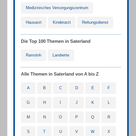
Medizinisches Versorgungszentrum
Hausarzt
Kinderarzt
Rettungsdienst
Die Top 100 Themen in Saterland
Ramsloh
Landwirte
Alle Themen in Saterland von A bis Z
A
B
C
D
E
F
G
H
I
J
K
L
M
N
O
P
Q
R
S
T
U
V
W
X