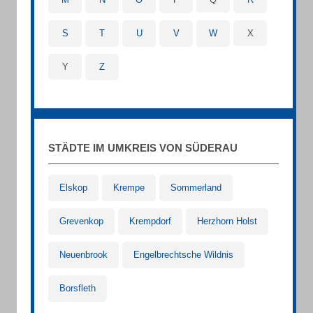
S
T
U
V
W
X
Y
Z
STÄDTE IM UMKREIS VON SÜDERAU
Elskop
Krempe
Sommerland
Grevenkop
Krempdorf
Herzhorn Holst
Neuenbrook
Engelbrechtsche Wildnis
Borsfleth