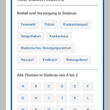
Notfall und Versorgung in Süderau
Feuerwehr
Polizei
Krankentransport
Notapotheken
Krankenhaus
Medizinisches Versorgungszentrum
Hausarzt
Kinderarzt
Rettungsdienst
Alle Themen in Süderau von A bis Z
A
B
C
D
E
F
G
H
I
J
K
L
M
N
O
P
Q
R