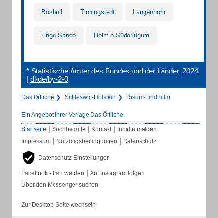
Bosbüll
Tinningstedt
Langenhorn
Enge-Sande
Holm b Süderlügum
*
Statistische Ämter des Bundes und der Länder, 2024
|
dl-de/by-2-0
Das Örtliche
Schleswig-Holstein
Risum-Lindholm
Ein Angebot Ihrer Verlage Das Örtliche.
|
|
|
Startseite
Suchbegriffe
Kontakt
Inhalte melden
|
|
Impressum
Nutzungsbedingungen
Datenschutz
Datenschutz-Einstellungen
|
Facebook - Fan werden
Auf Instagram folgen
Über den Messenger suchen
Zur Desktop-Seite wechseln