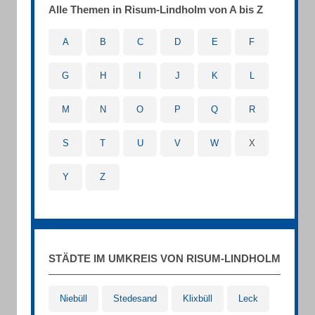
Alle Themen in Risum-Lindholm von A bis Z
A
B
C
D
E
F
G
H
I
J
K
L
M
N
O
P
Q
R
S
T
U
V
W
X
Y
Z
STÄDTE IM UMKREIS VON RISUM-LINDHOLM
Niebüll
Stedesand
Klixbüll
Leck