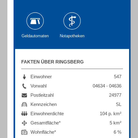
Geldautomaten
Notapotheken
FAKTEN ÜBER RINGSBERG
Einwohner
547
Vorwahl
04634 - 04636
Postleitzahl
24977
Kennzeichen
SL
Einwohnerdichte
104 p. km²
Gesamtfläche*
5 km²
Wohnfläche*
6 %