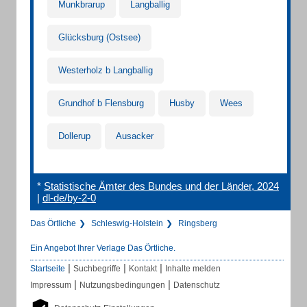
Munkbrarup
Langballig
Glücksburg (Ostsee)
Westerholz b Langballig
Grundhof b Flensburg
Husby
Wees
Dollerup
Ausacker
*
Statistische Ämter des Bundes und der Länder, 2024
|
dl-de/by-2-0
Das Örtliche
Schleswig-Holstein
Ringsberg
Ein Angebot Ihrer Verlage Das Örtliche.
|
|
|
Startseite
Suchbegriffe
Kontakt
Inhalte melden
|
|
Impressum
Nutzungsbedingungen
Datenschutz