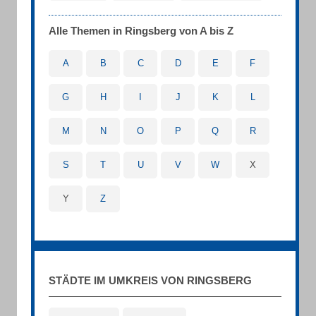
Alle Themen in Ringsberg von A bis Z
A
B
C
D
E
F
G
H
I
J
K
L
M
N
O
P
Q
R
S
T
U
V
W
X
Y
Z
STÄDTE IM UMKREIS VON RINGSBERG