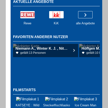
AKTUELLE ANGEBOTE
Rewe
KiK
alle Angebote
FAVORITEN ANDERER NUTZER
Niemann A., Winter K. J. , Nitsche G., Uhlmann H. Dres. med., u. Große T. Fachärzte für Urologie, Gemeinschaftspraxis
gefällt 13 Personen
gefällt 10 Perso
FILMSTARTS
KATSEYE : Wild
Steckerlfischfiasko
Ice Cream Man