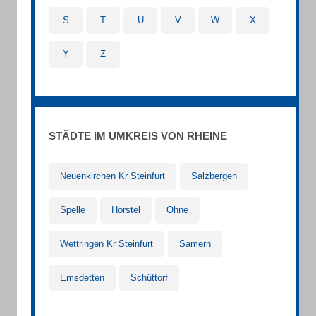
S
T
U
V
W
X
Y
Z
STÄDTE IM UMKREIS VON RHEINE
Neuenkirchen Kr Steinfurt
Salzbergen
Spelle
Hörstel
Ohne
Wettringen Kr Steinfurt
Samern
Emsdetten
Schüttorf