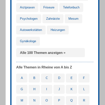
Arztpraxen
Friseure
Telefonbuch
Psychologen
Zahnärzte
Mesum
Autowerkstätten
Heizungen
Gynäkologe
Alle 100 Themen anzeigen »
Alle Themen in Rheine von A bis Z
A
B
C
D
E
F
G
H
I
J
K
L
M
N
O
P
Q
R