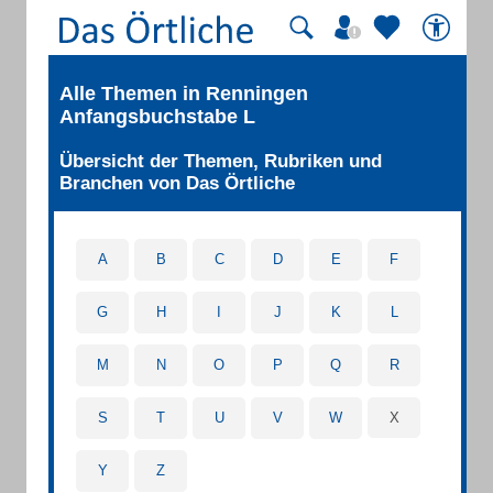
Alle Themen in Renningen
Anfangsbuchstabe L
Übersicht der Themen, Rubriken und
Branchen von Das Örtliche
A
B
C
D
E
F
G
H
I
J
K
L
M
N
O
P
Q
R
S
T
U
V
W
X
Y
Z