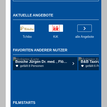
AKTUELLE ANGEBOTE
Tchibo
KiK
alle Angebote
FAVORITEN ANDERER NUTZER
Bosche Jürgen Dr. med. , Flöte Matthias Dr.med. und Partner Augenärzte
B&B Taxiruf Inh
gefällt 8 Personen
gefällt 6 Person
FILMSTARTS