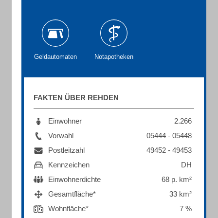
Geldautomaten
Notapotheken
FAKTEN ÜBER REHDEN
Einwohner
2.266
Vorwahl
05444 - 05448
Postleitzahl
49452 - 49453
Kennzeichen
DH
Einwohnerdichte
68 p. km²
Gesamtfläche*
33 km²
Wohnfläche*
7 %