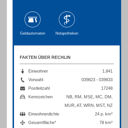
Geldautomaten
Notapotheken
FAKTEN ÜBER RECHLIN
Einwohner
1.841
Vorwahl
039823 - 039833
Postleitzahl
17248
Kennzeichen
NB, RM, MSE, MC, DM,
MUR, AT, WRN, MST, NZ
Einwohnerdichte
24 p. km²
Gesamtfläche*
78 km²