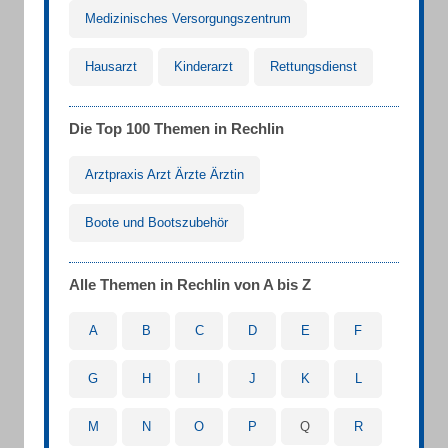
Medizinisches Versorgungszentrum
Hausarzt
Kinderarzt
Rettungsdienst
Die Top 100 Themen in Rechlin
Arztpraxis Arzt Ärzte Ärztin
Boote und Bootszubehör
Alle Themen in Rechlin von A bis Z
A
B
C
D
E
F
G
H
I
J
K
L
M
N
O
P
Q
R