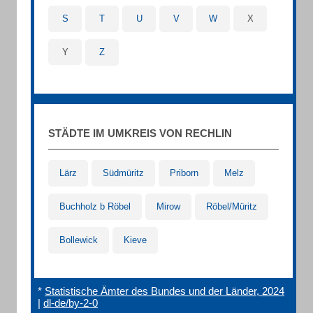
S
T
U
V
W
X
Y
Z
STÄDTE IM UMKREIS VON RECHLIN
Lärz
Südmüritz
Priborn
Melz
Buchholz b Röbel
Mirow
Röbel/Müritz
Bollewick
Kieve
*
Statistische Ämter des Bundes und der Länder, 2024
|
dl-de/by-2-0