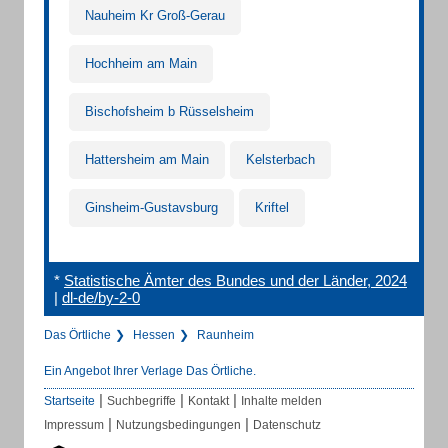
Nauheim Kr Groß-Gerau
Hochheim am Main
Bischofsheim b Rüsselsheim
Hattersheim am Main
Kelsterbach
Ginsheim-Gustavsburg
Kriftel
*
Statistische Ämter des Bundes und der Länder, 2024
|
dl-de/by-2-0
Das Örtliche
Hessen
Raunheim
Ein Angebot Ihrer Verlage Das Örtliche.
|
|
|
Startseite
Suchbegriffe
Kontakt
Inhalte melden
|
|
Impressum
Nutzungsbedingungen
Datenschutz