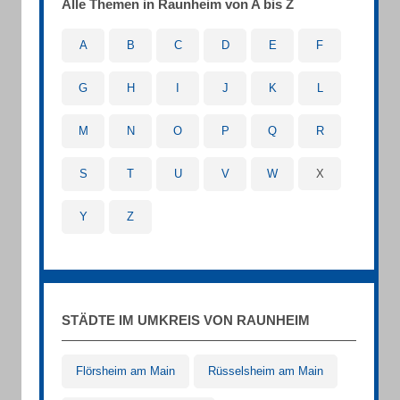
Alle Themen in Raunheim von A bis Z
A
B
C
D
E
F
G
H
I
J
K
L
M
N
O
P
Q
R
S
T
U
V
W
X
Y
Z
STÄDTE IM UMKREIS VON RAUNHEIM
Flörsheim am Main
Rüsselsheim am Main