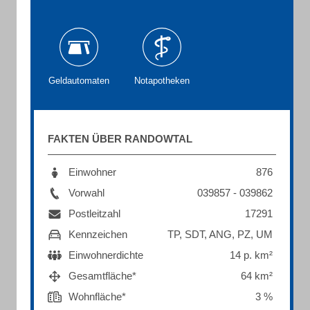
Geldautomaten
Notapotheken
FAKTEN ÜBER RANDOWTAL
Einwohner
876
Vorwahl
039857 - 039862
Postleitzahl
17291
Kennzeichen
TP, SDT, ANG, PZ, UM
Einwohnerdichte
14 p. km²
Gesamtfläche*
64 km²
Wohnfläche*
3 %