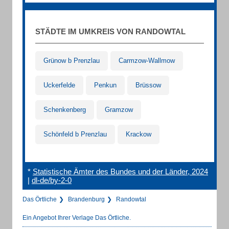
STÄDTE IM UMKREIS VON RANDOWTAL
Grünow b Prenzlau
Carmzow-Wallmow
Uckerfelde
Penkun
Brüssow
Schenkenberg
Gramzow
Schönfeld b Prenzlau
Krackow
*
Statistische Ämter des Bundes und der Länder, 2024
|
dl-de/by-2-0
Das Örtliche
Brandenburg
Randowtal
Ein Angebot Ihrer Verlage Das Örtliche.