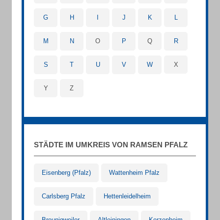
G
H
I
J
K
L
M
N
O
P
Q
R
S
T
U
V
W
X
Y
Z
STÄDTE IM UMKREIS VON RAMSEN PFALZ
Eisenberg (Pfalz)
Wattenheim Pfalz
Carlsberg Pfalz
Hettenleidelheim
Breunigweiler
Altleiningen
Kerzenheim