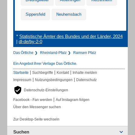
Sippersfeld
Neuhemsbach
*
Statistische Ämter des Bundes und der Länder, 2024
|
dl-de/by-2-0
Das Örtliche
Rheinland-Pfalz
Ramsen Pfalz
Ein Angebot Ihrer Verlage Das Örtliche.
|
|
|
Startseite
Suchbegriffe
Kontakt
Inhalte melden
|
|
Impressum
Nutzungsbedingungen
Datenschutz
Datenschutz-Einstellungen
|
Facebook - Fan werden
Auf Instagram folgen
Über den Messenger suchen
Zur Desktop-Seite wechseln
Suchen