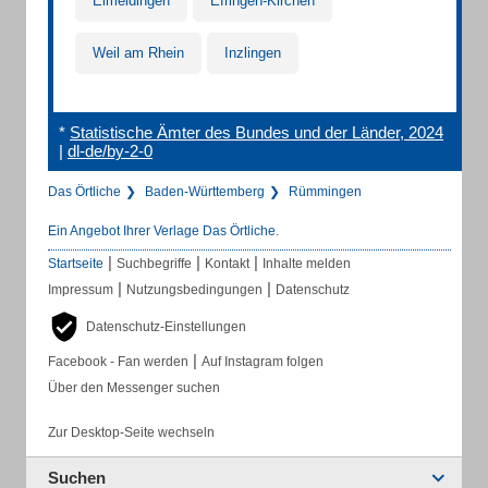
Eimeldingen
Efringen-Kirchen
Weil am Rhein
Inzlingen
*
Statistische Ämter des Bundes und der Länder, 2024
|
dl-de/by-2-0
Das Örtliche
Baden-Württemberg
Rümmingen
Ein Angebot Ihrer Verlage Das Örtliche.
|
|
|
Startseite
Suchbegriffe
Kontakt
Inhalte melden
|
|
Impressum
Nutzungsbedingungen
Datenschutz
Datenschutz-Einstellungen
|
Facebook - Fan werden
Auf Instagram folgen
Über den Messenger suchen
Zur Desktop-Seite wechseln
Suchen