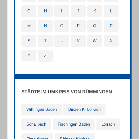
G
H
I
J
K
L
M
N
O
P
Q
R
S
T
U
V
W
X
Y
Z
STÄDTE IM UMKREIS VON RÜMMINGEN
Wittlingen Baden
Binzen Kr Lörrach
Schallbach
Fischingen Baden
Lörrach