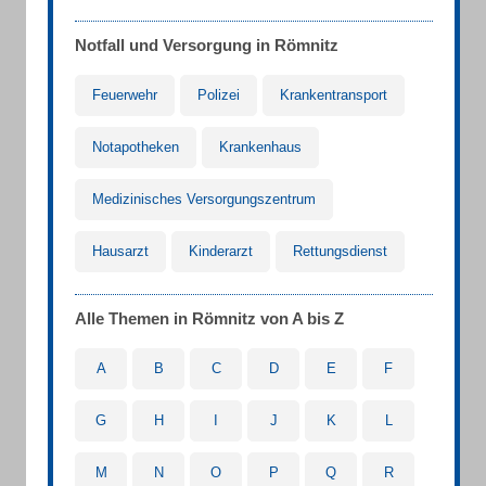
Notfall und Versorgung in Römnitz
Feuerwehr
Polizei
Krankentransport
Notapotheken
Krankenhaus
Medizinisches Versorgungszentrum
Hausarzt
Kinderarzt
Rettungsdienst
Alle Themen in Römnitz von A bis Z
A
B
C
D
E
F
G
H
I
J
K
L
M
N
O
P
Q
R