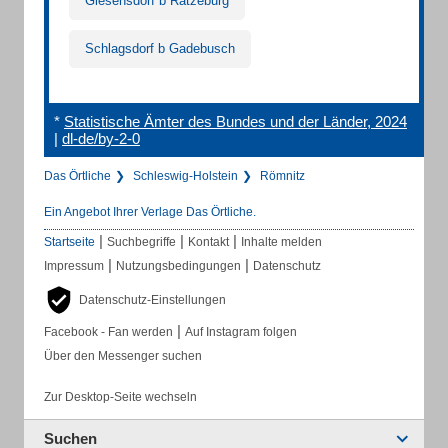
Giesensdorf b Ratzeburg
Schlagsdorf b Gadebusch
*
Statistische Ämter des Bundes und der Länder, 2024
|
dl-de/by-2-0
Das Örtliche
Schleswig-Holstein
Römnitz
Ein Angebot Ihrer Verlage Das Örtliche.
|
|
|
Startseite
Suchbegriffe
Kontakt
Inhalte melden
|
|
Impressum
Nutzungsbedingungen
Datenschutz
Datenschutz-Einstellungen
|
Facebook - Fan werden
Auf Instagram folgen
Über den Messenger suchen
Zur Desktop-Seite wechseln
Suchen