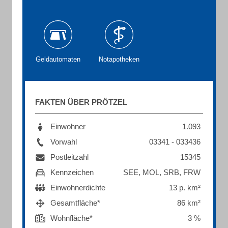
Geldautomaten
Notapotheken
FAKTEN ÜBER PRÖTZEL
Einwohner
1.093
Vorwahl
03341 - 033436
Postleitzahl
15345
Kennzeichen
SEE, MOL, SRB, FRW
Einwohnerdichte
13 p. km²
Gesamtfläche*
86 km²
Wohnfläche*
3 %