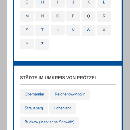
G
H
I
J
K
L
M
N
O
P
Q
R
S
T
U
V
W
X
Y
Z
STÄDTE IM UMKREIS VON PRÖTZEL
Oberbarnim
Reichenow-Möglin
Strausberg
Höhenland
Buckow (Märkische Schweiz)