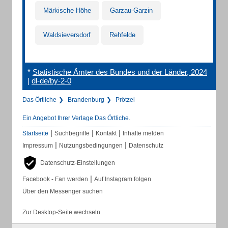
Märkische Höhe
Garzau-Garzin
Waldsieversdorf
Rehfelde
*
Statistische Ämter des Bundes und der Länder, 2024
|
dl-de/by-2-0
Das Örtliche
Brandenburg
Prötzel
Ein Angebot Ihrer Verlage Das Örtliche.
|
|
|
Startseite
Suchbegriffe
Kontakt
Inhalte melden
|
|
Impressum
Nutzungsbedingungen
Datenschutz
Datenschutz-Einstellungen
|
Facebook - Fan werden
Auf Instagram folgen
Über den Messenger suchen
Zur Desktop-Seite wechseln