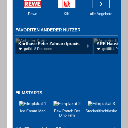
Rewe
KiK
alle Angebote
FAVORITEN ANDERER NUTZER
Korthase Peter Zahnarztpraxis
ARE Haustech
gefällt 8 Personen
gefällt 4 Person
FILMSTARTS
Ice Cream Man
Paw Patrol: Der
Steckerlfischfiasko
Dino Film