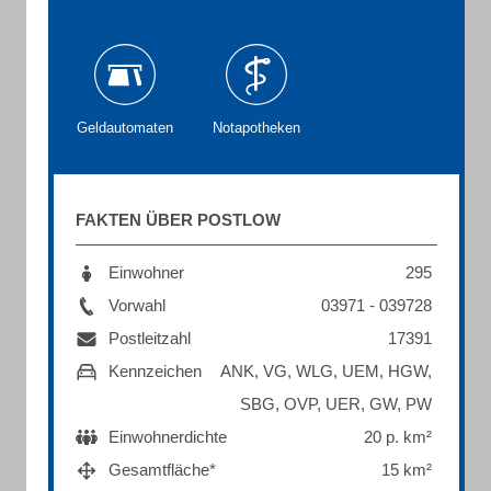
Geldautomaten
Notapotheken
FAKTEN ÜBER POSTLOW
Einwohner
295
Vorwahl
03971 - 039728
Postleitzahl
17391
Kennzeichen
ANK, VG, WLG, UEM, HGW,
SBG, OVP, UER, GW, PW
Einwohnerdichte
20 p. km²
Gesamtfläche*
15 km²