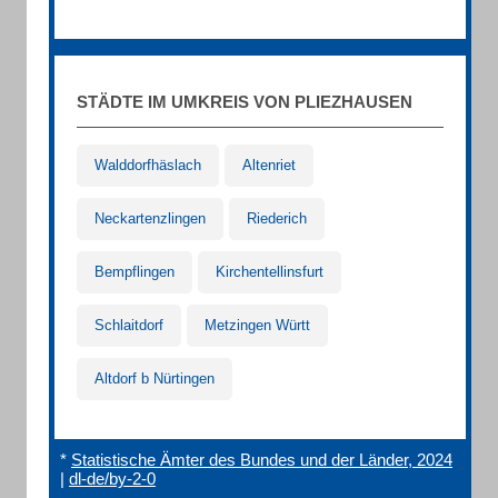
STÄDTE IM UMKREIS VON PLIEZHAUSEN
Walddorfhäslach
Altenriet
Neckartenzlingen
Riederich
Bempflingen
Kirchentellinsfurt
Schlaitdorf
Metzingen Württ
Altdorf b Nürtingen
*
Statistische Ämter des Bundes und der Länder, 2024
|
dl-de/by-2-0