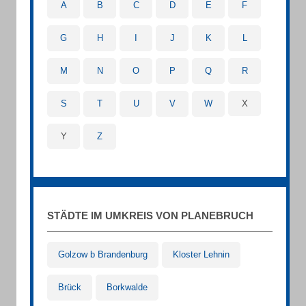
A
B
C
D
E
F
G
H
I
J
K
L
M
N
O
P
Q
R
S
T
U
V
W
X
Y
Z
STÄDTE IM UMKREIS VON PLANEBRUCH
Golzow b Brandenburg
Kloster Lehnin
Brück
Borkwalde