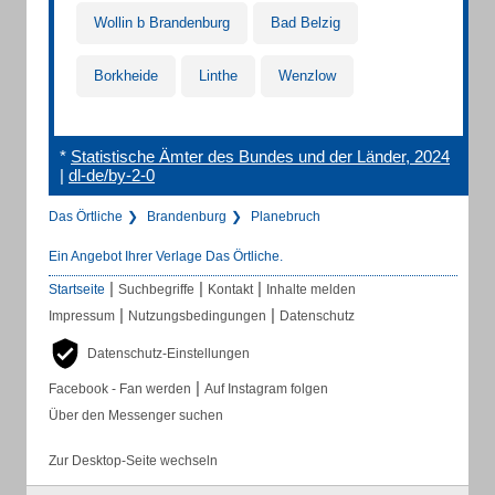
Wollin b Brandenburg
Bad Belzig
Borkheide
Linthe
Wenzlow
*
Statistische Ämter des Bundes und der Länder, 2024
|
dl-de/by-2-0
Das Örtliche
Brandenburg
Planebruch
Ein Angebot Ihrer Verlage Das Örtliche.
|
|
|
Startseite
Suchbegriffe
Kontakt
Inhalte melden
|
|
Impressum
Nutzungsbedingungen
Datenschutz
Datenschutz-Einstellungen
|
Facebook - Fan werden
Auf Instagram folgen
Über den Messenger suchen
Zur Desktop-Seite wechseln