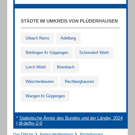
STÄDTE IM UMKREIS VON PLÜDERHAUSEN
Urbach Rems
Adelberg
Börtlingen Kr Göppingen
Schorndorf Württ
Lorch Württ
Birenbach
Wäschenbeuren
Rechberghausen
Wangen Kr Göppingen
*
Statistische Ämter des Bundes und der Länder, 2024
|
dl-de/by-2-0
Das Örtliche
Baden-Württemberg
Plüderhausen