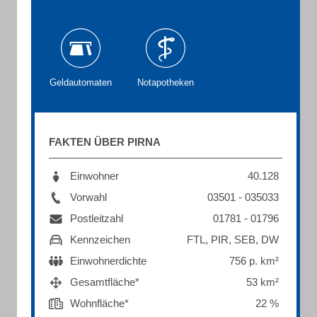
Geldautomaten
Notapotheken
FAKTEN ÜBER PIRNA
Einwohner
40.128
Vorwahl
03501 - 035033
Postleitzahl
01781 - 01796
Kennzeichen
FTL, PIR, SEB, DW
Einwohnerdichte
756 p. km²
Gesamtfläche*
53 km²
Wohnfläche*
22 %