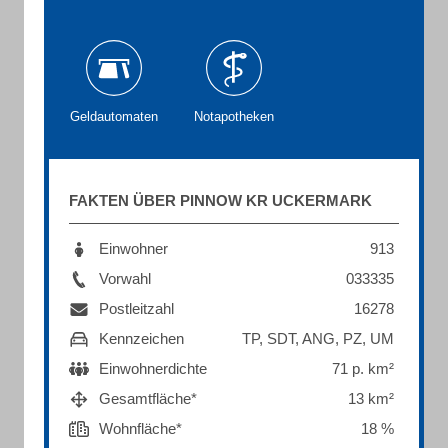
Geldautomaten
Notapotheken
FAKTEN ÜBER PINNOW KR UCKERMARK
Einwohner
913
Vorwahl
033335
Postleitzahl
16278
Kennzeichen
TP, SDT, ANG, PZ, UM
Einwohnerdichte
71 p. km²
Gesamtfläche*
13 km²
Wohnfläche*
18 %