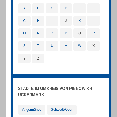
A
B
C
D
E
F
G
H
I
J
K
L
M
N
O
P
Q
R
S
T
U
V
W
X
Y
Z
STÄDTE IM UMKREIS VON PINNOW KR
UCKERMARK
Angermünde
Schwedt/Oder