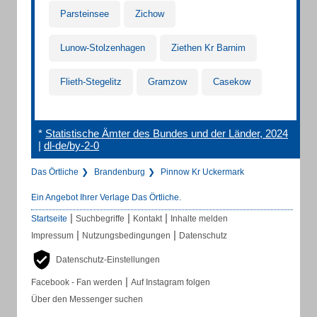
Parsteinsee
Zichow
Lunow-Stolzenhagen
Ziethen Kr Barnim
Flieth-Stegelitz
Gramzow
Casekow
*
Statistische Ämter des Bundes und der Länder, 2024
|
dl-de/by-2-0
Das Örtliche
Brandenburg
Pinnow Kr Uckermark
Ein Angebot Ihrer Verlage Das Örtliche.
|
|
|
Startseite
Suchbegriffe
Kontakt
Inhalte melden
|
|
Impressum
Nutzungsbedingungen
Datenschutz
Datenschutz-Einstellungen
|
Facebook - Fan werden
Auf Instagram folgen
Über den Messenger suchen