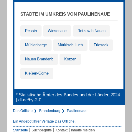
STÄDTE IM UMKREIS VON PAULINENAUE
Pessin
Wiesenaue
Retzow b Nauen
Mühlenberge
Märkisch Luch
Friesack
Nauen Brandenb
Kotzen
Kleßen-Görne
*
Statistische Ämter des Bundes und der Länder, 2024
|
dl-de/by-2-0
Das Örtliche
Brandenburg
Paulinenaue
Ein Angebot Ihrer Verlage Das Örtliche.
|
|
|
Startseite
Suchbegriffe
Kontakt
Inhalte melden