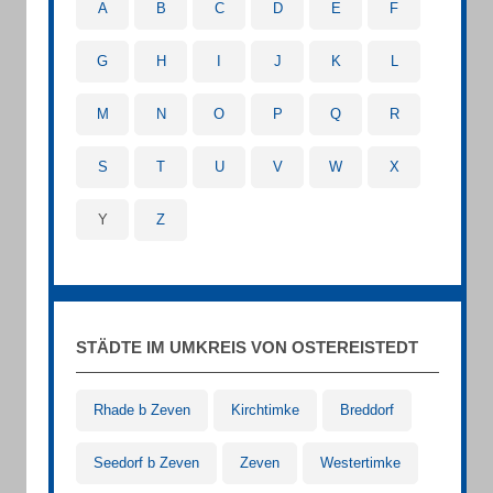
A
B
C
D
E
F
G
H
I
J
K
L
M
N
O
P
Q
R
S
T
U
V
W
X
Y
Z
STÄDTE IM UMKREIS VON OSTEREISTEDT
Rhade b Zeven
Kirchtimke
Breddorf
Seedorf b Zeven
Zeven
Westertimke