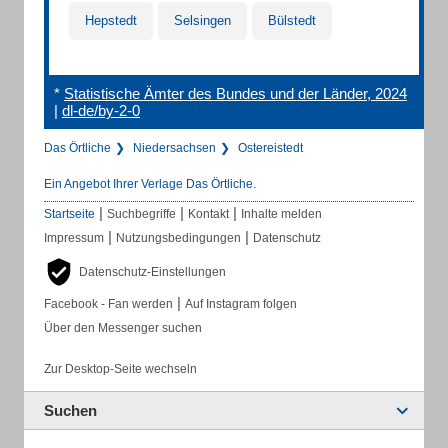
Hepstedt
Selsingen
Bülstedt
*
Statistische Ämter des Bundes und der Länder, 2024
|
dl-de/by-2-0
Das Örtliche
Niedersachsen
Ostereistedt
Ein Angebot Ihrer Verlage Das Örtliche.
|
|
|
Startseite
Suchbegriffe
Kontakt
Inhalte melden
|
|
Impressum
Nutzungsbedingungen
Datenschutz
Datenschutz-Einstellungen
|
Facebook - Fan werden
Auf Instagram folgen
Über den Messenger suchen
Zur Desktop-Seite wechseln
Suchen