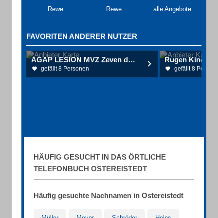
Rewe
Rewe
alle Angebote
FAVORITEN ANDERER NUTZER
AGAP LESION MVZ Zeven der AGAP.ESION MVZ Rotenburg gGmbH
gefällt 8 Personen
gefällt 8 Person
HÄUFIG GESUCHT IN DAS ÖRTLICHE
TELEFONBUCH OSTEREISTEDT
Häufig gesuchte Nachnamen in Ostereistedt
Müller
Meyer
Schröder
Heins