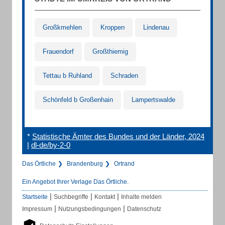
Großkmehlen
Kroppen
Lindenau
Frauendorf
Großthiemig
Tettau b Ruhland
Schraden
Schönfeld b Großenhain
Lampertswalde
*
Statistische Ämter des Bundes und der Länder, 2024
|
dl-de/by-2-0
Das Örtliche
Brandenburg
Ortrand
Ein Angebot Ihrer Verlage Das Örtliche.
|
|
|
Startseite
Suchbegriffe
Kontakt
Inhalte melden
|
|
Impressum
Nutzungsbedingungen
Datenschutz