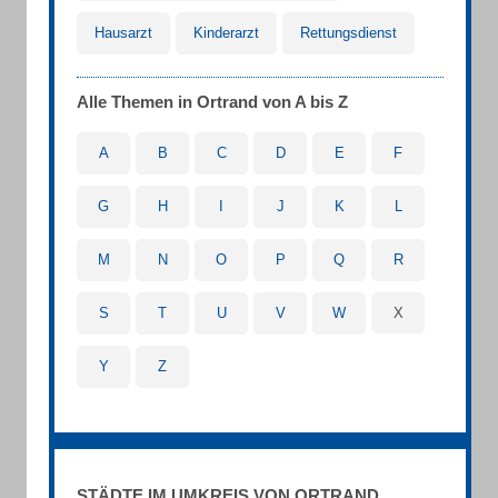
Hausarzt
Kinderarzt
Rettungsdienst
Alle Themen in Ortrand von A bis Z
A
B
C
D
E
F
G
H
I
J
K
L
M
N
O
P
Q
R
S
T
U
V
W
X
Y
Z
STÄDTE IM UMKREIS VON ORTRAND