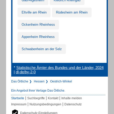
Gau-Algesheim
Kiedrich Rheingau
Eltville am Rhein
Rüdesheim am Rhein
Ockenheim Rheinhess
Appenheim Rheinhess
Schwabenheim an der Selz
*
Statistische Ämter des Bundes und der Länder, 2024
|
dl-de/by-2-0
Das Örtliche
Hessen
Oestrich-Winkel
Ein Angebot Ihrer Verlage Das Örtliche.
|
|
|
Startseite
Suchbegriffe
Kontakt
Inhalte melden
|
|
Impressum
Nutzungsbedingungen
Datenschutz
Datenschutz-Einstellungen