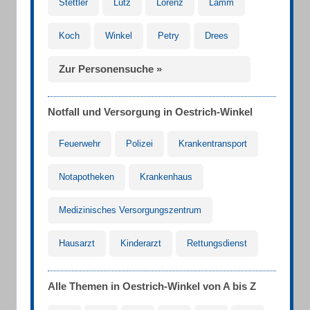
Stettler
Lutz
Lorenz
Lamm
Koch
Winkel
Petry
Drees
Zur Personensuche »
Notfall und Versorgung in Oestrich-Winkel
Feuerwehr
Polizei
Krankentransport
Notapotheken
Krankenhaus
Medizinisches Versorgungszentrum
Hausarzt
Kinderarzt
Rettungsdienst
Alle Themen in Oestrich-Winkel von A bis Z