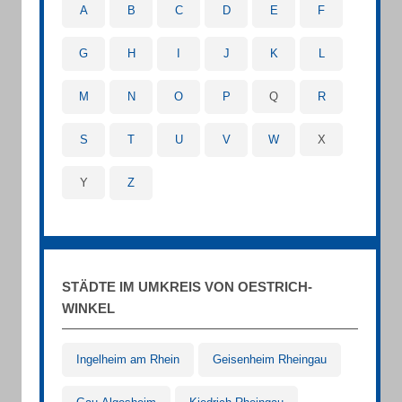
A
B
C
D
E
F
G
H
I
J
K
L
M
N
O
P
Q
R
S
T
U
V
W
X
Y
Z
STÄDTE IM UMKREIS VON OESTRICH-
WINKEL
Ingelheim am Rhein
Geisenheim Rheingau