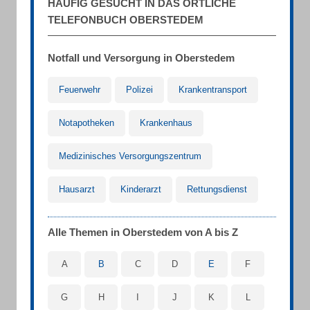
HÄUFIG GESUCHT IN DAS ÖRTLICHE
TELEFONBUCH OBERSTEDEM
Notfall und Versorgung in Oberstedem
Feuerwehr
Polizei
Krankentransport
Notapotheken
Krankenhaus
Medizinisches Versorgungszentrum
Hausarzt
Kinderarzt
Rettungsdienst
Alle Themen in Oberstedem von A bis Z
A
B
C
D
E
F
G
H
I
J
K
L