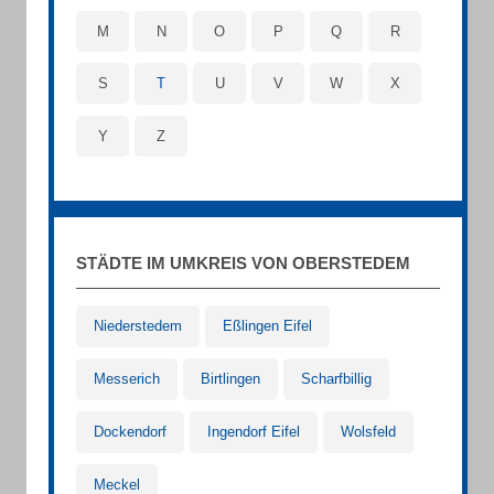
M
N
O
P
Q
R
S
T
U
V
W
X
Y
Z
STÄDTE IM UMKREIS VON OBERSTEDEM
Niederstedem
Eßlingen Eifel
Messerich
Birtlingen
Scharfbillig
Dockendorf
Ingendorf Eifel
Wolsfeld
Meckel