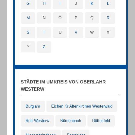
G
H
I
J
K
L
M
N
O
P
Q
R
S
T
U
V
W
X
Y
Z
STÄDTE IM UMKREIS VON OBERLAHR
WESTERW
Burglahr
Eichen Kr Altenkirchen Westerwald
Rott Westerw
Bürdenbach
Döttesfeld