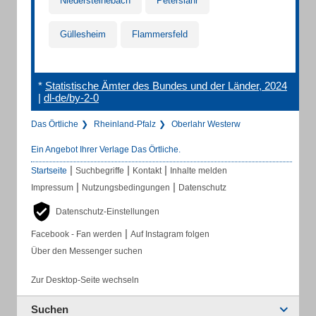
Niedersteinebach
Peterslahr
Güllesheim
Flammersfeld
*
Statistische Ämter des Bundes und der Länder, 2024
|
dl-de/by-2-0
Das Örtliche
Rheinland-Pfalz
Oberlahr Westerw
Ein Angebot Ihrer Verlage Das Örtliche.
|
|
|
Startseite
Suchbegriffe
Kontakt
Inhalte melden
|
|
Impressum
Nutzungsbedingungen
Datenschutz
Datenschutz-Einstellungen
|
Facebook - Fan werden
Auf Instagram folgen
Über den Messenger suchen
Zur Desktop-Seite wechseln
Suchen