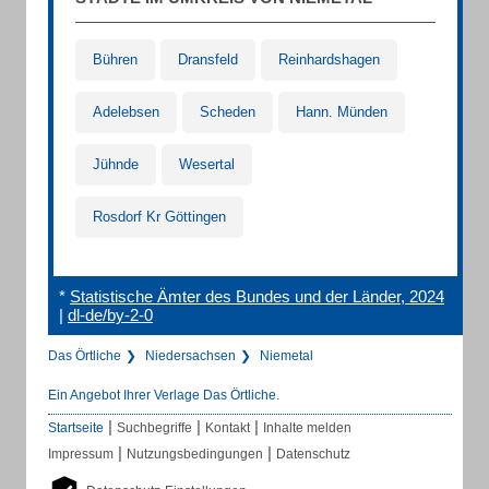
Bühren
Dransfeld
Reinhardshagen
Adelebsen
Scheden
Hann. Münden
Jühnde
Wesertal
Rosdorf Kr Göttingen
*
Statistische Ämter des Bundes und der Länder, 2024
|
dl-de/by-2-0
Das Örtliche
Niedersachsen
Niemetal
Ein Angebot Ihrer Verlage Das Örtliche.
|
|
|
Startseite
Suchbegriffe
Kontakt
Inhalte melden
|
|
Impressum
Nutzungsbedingungen
Datenschutz