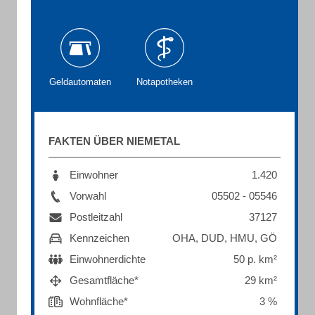
Geldautomaten
Notapotheken
FAKTEN ÜBER NIEMETAL
Einwohner
1.420
Vorwahl
05502 - 05546
Postleitzahl
37127
Kennzeichen
OHA, DUD, HMU, GÖ
Einwohnerdichte
50 p. km²
Gesamtfläche*
29 km²
Wohnfläche*
3 %