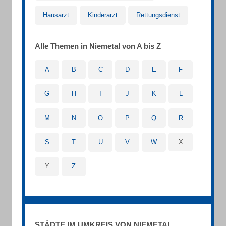
Hausarzt
Kinderarzt
Rettungsdienst
Alle Themen in Niemetal von A bis Z
A
B
C
D
E
F
G
H
I
J
K
L
M
N
O
P
Q
R
S
T
U
V
W
X
Y
Z
STÄDTE IM UMKREIS VON NIEMETAL