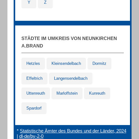
Y
Z
STÄDTE IM UMKREIS VON NEUNKIRCHEN
A.BRAND
Hetzles
Kleinsendelbach
Dormitz
Effeltrich
Langensendelbach
Uttenreuth
Marloffstein
Kunreuth
Spardorf
*
Statistische Ämter des Bundes und der Länder, 2024
|
dl-de/by-2-0