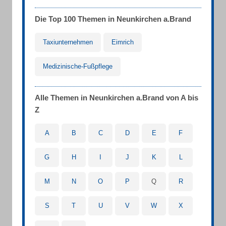
Die Top 100 Themen in Neunkirchen a.Brand
Taxiunternehmen
Eimrich
Medizinische-Fußpflege
Alle Themen in Neunkirchen a.Brand von A bis
Z
A
B
C
D
E
F
G
H
I
J
K
L
M
N
O
P
Q
R
S
T
U
V
W
X