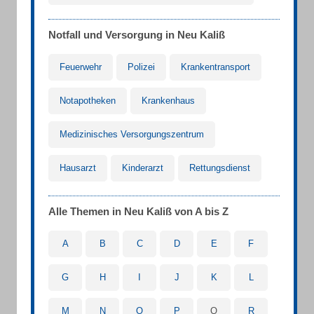
Notfall und Versorgung in Neu Kaliß
Feuerwehr
Polizei
Krankentransport
Notapotheken
Krankenhaus
Medizinisches Versorgungszentrum
Hausarzt
Kinderarzt
Rettungsdienst
Alle Themen in Neu Kaliß von A bis Z
A
B
C
D
E
F
G
H
I
J
K
L
M
N
O
P
Q
R