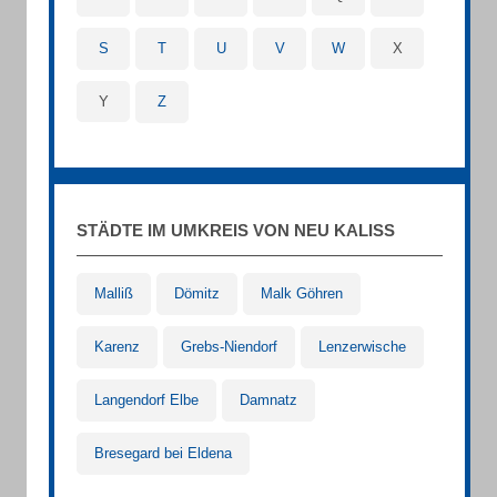
S
T
U
V
W
X
Y
Z
STÄDTE IM UMKREIS VON NEU KALISS
Malliß
Dömitz
Malk Göhren
Karenz
Grebs-Niendorf
Lenzerwische
Langendorf Elbe
Damnatz
Bresegard bei Eldena