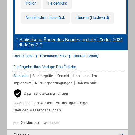
Pölich
Heidenburg
Neunkirchen Hunsrück
Beuren (Hochwald)
*
Statistische Ämter des Bundes und der Länder, 2024
|
dl-de/by-2-0
Das Örtliche
Rheinland-Pfalz
Naurath (Wald)
Ein Angebot Ihrer Verlage Das Örtliche.
|
|
|
Startseite
Suchbegriffe
Kontakt
Inhalte melden
|
|
Impressum
Nutzungsbedingungen
Datenschutz
Datenschutz-Einstellungen
|
Facebook - Fan werden
Auf Instagram folgen
Über den Messenger suchen
Zur Desktop-Seite wechseln