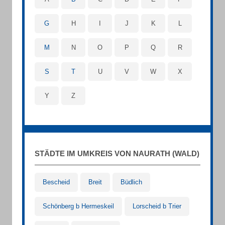
G
H
I
J
K
L
M
N
O
P
Q
R
S
T
U
V
W
X
Y
Z
STÄDTE IM UMKREIS VON NAURATH (WALD)
Bescheid
Breit
Büdlich
Schönberg b Hermeskeil
Lorscheid b Trier