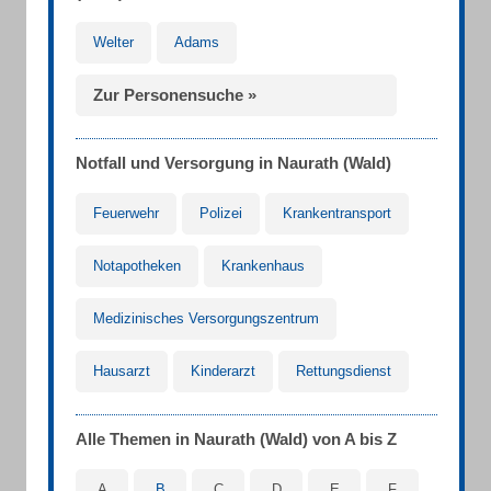
Welter
Adams
Zur Personensuche »
Notfall und Versorgung in Naurath (Wald)
Feuerwehr
Polizei
Krankentransport
Notapotheken
Krankenhaus
Medizinisches Versorgungszentrum
Hausarzt
Kinderarzt
Rettungsdienst
Alle Themen in Naurath (Wald) von A bis Z
A
B
C
D
E
F