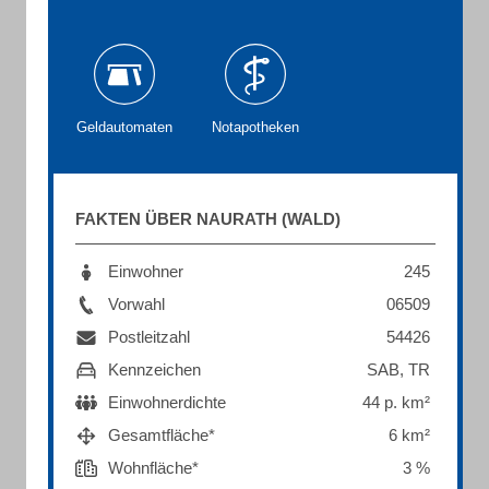
Geldautomaten
Notapotheken
FAKTEN ÜBER NAURATH (WALD)
Einwohner
245
Vorwahl
06509
Postleitzahl
54426
Kennzeichen
SAB, TR
Einwohnerdichte
44 p. km²
Gesamtfläche*
6 km²
Wohnfläche*
3 %