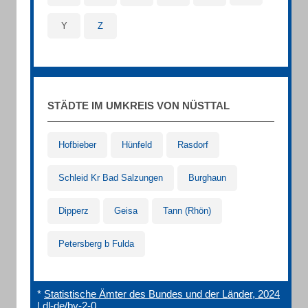
Y
Z
STÄDTE IM UMKREIS VON NÜSTTAL
Hofbieber
Hünfeld
Rasdorf
Schleid Kr Bad Salzungen
Burghaun
Dipperz
Geisa
Tann (Rhön)
Petersberg b Fulda
*
Statistische Ämter des Bundes und der Länder, 2024
|
dl-de/by-2-0