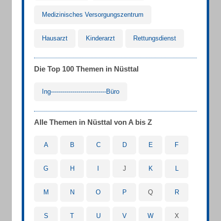
Medizinisches Versorgungszentrum
Hausarzt
Kinderarzt
Rettungsdienst
Die Top 100 Themen in Nüsttal
Ing----------------------------Büro
Alle Themen in Nüsttal von A bis Z
A
B
C
D
E
F
G
H
I
J
K
L
M
N
O
P
Q
R
S
T
U
V
W
X