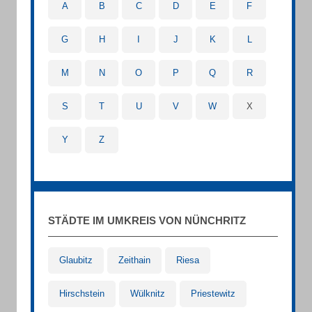
A
B
C
D
E
F
G
H
I
J
K
L
M
N
O
P
Q
R
S
T
U
V
W
X
Y
Z
STÄDTE IM UMKREIS VON NÜNCHRITZ
Glaubitz
Zeithain
Riesa
Hirschstein
Wülknitz
Priestewitz