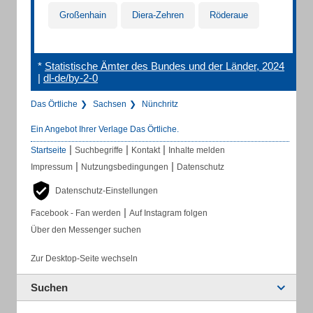
Großenhain
Diera-Zehren
Röderaue
*
Statistische Ämter des Bundes und der Länder, 2024
|
dl-de/by-2-0
Das Örtliche
Sachsen
Nünchritz
Ein Angebot Ihrer Verlage Das Örtliche.
|
|
|
Startseite
Suchbegriffe
Kontakt
Inhalte melden
|
|
Impressum
Nutzungsbedingungen
Datenschutz
Datenschutz-Einstellungen
|
Facebook - Fan werden
Auf Instagram folgen
Über den Messenger suchen
Zur Desktop-Seite wechseln
Suchen