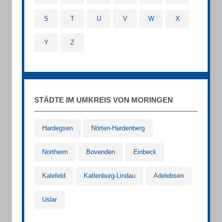
S
T
U
V
W
X
Y
Z
STÄDTE IM UMKREIS VON MORINGEN
Hardegsen
Nörten-Hardenberg
Northeim
Bovenden
Einbeck
Kalefeld
Katlenburg-Lindau
Adelebsen
Uslar