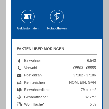
Geldautomaten
Notapotheken
FAKTEN ÜBER MORINGEN
Einwohner
6.540
Vorwahl
05503 - 05555
Postleitzahl
37182 - 37186
Kennzeichen
NOM, EIN, GAN
Einwohnerdichte
79 p. km²
Gesamtfläche*
82 km²
Wohnfläche*
5 %