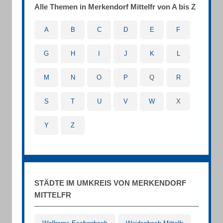
Alle Themen in Merkendorf Mittelfr von A bis Z
A
B
C
D
E
F
G
H
I
J
K
L
M
N
O
P
Q
R
S
T
U
V
W
X
Y
Z
STÄDTE IM UMKREIS VON MERKENDORF
MITTELFR