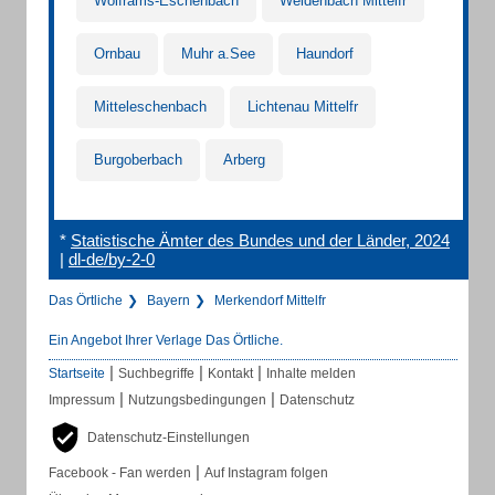
Wolframs-Eschenbach
Weidenbach Mittelfr
Ornbau
Muhr a.See
Haundorf
Mitteleschenbach
Lichtenau Mittelfr
Burgoberbach
Arberg
*
Statistische Ämter des Bundes und der Länder, 2024
|
dl-de/by-2-0
Das Örtliche
Bayern
Merkendorf Mittelfr
Ein Angebot Ihrer Verlage Das Örtliche.
|
|
|
Startseite
Suchbegriffe
Kontakt
Inhalte melden
|
|
Impressum
Nutzungsbedingungen
Datenschutz
Datenschutz-Einstellungen
|
Facebook - Fan werden
Auf Instagram folgen