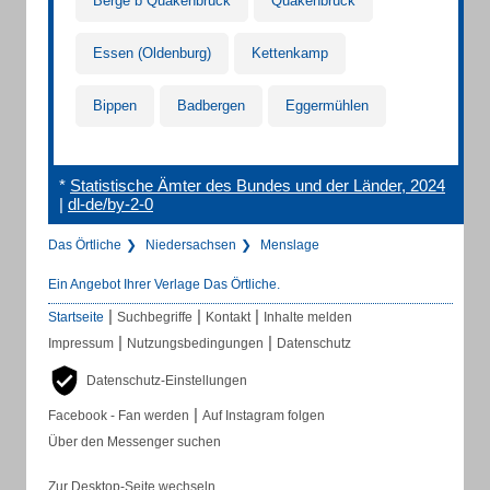
Berge b Quakenbrück
Quakenbrück
Essen (Oldenburg)
Kettenkamp
Bippen
Badbergen
Eggermühlen
*
Statistische Ämter des Bundes und der Länder, 2024
|
dl-de/by-2-0
Das Örtliche
Niedersachsen
Menslage
Ein Angebot Ihrer Verlage Das Örtliche.
|
|
|
Startseite
Suchbegriffe
Kontakt
Inhalte melden
|
|
Impressum
Nutzungsbedingungen
Datenschutz
Datenschutz-Einstellungen
|
Facebook - Fan werden
Auf Instagram folgen
Über den Messenger suchen
Zur Desktop-Seite wechseln