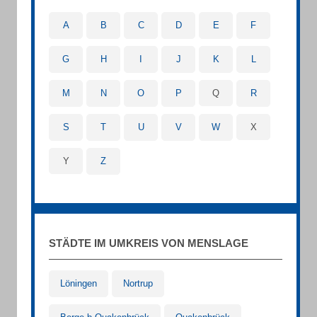
A
B
C
D
E
F
G
H
I
J
K
L
M
N
O
P
Q
R
S
T
U
V
W
X
Y
Z
STÄDTE IM UMKREIS VON MENSLAGE
Löningen
Nortrup