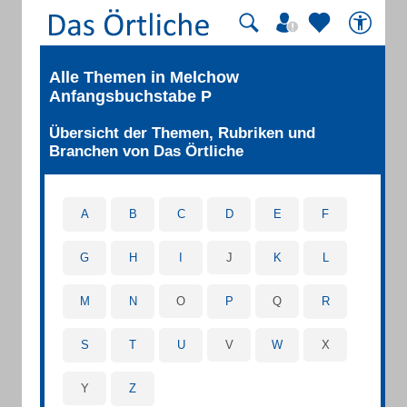
Alle Themen in Melchow
Anfangsbuchstabe P
Übersicht der Themen, Rubriken und
Branchen von Das Örtliche
A
B
C
D
E
F
G
H
I
J
K
L
M
N
O
P
Q
R
S
T
U
V
W
X
Y
Z