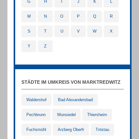
G
H
I
J
K
L
M
N
O
P
Q
R
S
T
U
V
W
X
Y
Z
STÄDTE IM UMKREIS VON MARKTREDWITZ
Waldershof
Bad Alexandersbad
Pechbrunn
Wunsiedel
Thiersheim
Fuchsmühl
Arzberg Oberfr
Tröstau