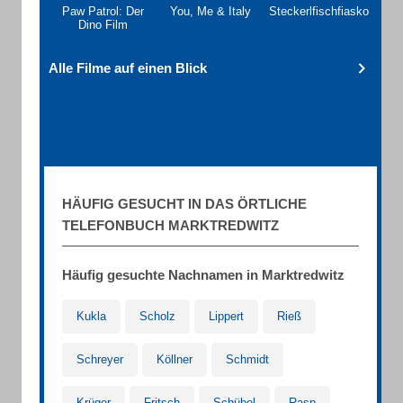
Paw Patrol: Der
You, Me & Italy
Steckerlfischfiasko
Dino Film
Alle Filme auf einen Blick
HÄUFIG GESUCHT IN DAS ÖRTLICHE
TELEFONBUCH MARKTREDWITZ
Häufig gesuchte Nachnamen in Marktredwitz
Kukla
Scholz
Lippert
Rieß
Schreyer
Köllner
Schmidt
Krüger
Fritsch
Schübel
Rasp