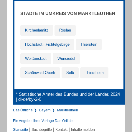
STÄDTE IM UMKREIS VON MARKTLEUTHEN
Kirchenlamitz
Röslau
Höchstädt i.Fichtelgebirge
Thierstein
Weißenstadt
Wunsiedel
Schönwald Oberfr
Selb
Thiersheim
*
Statistische Ämter des Bundes und der Länder, 2024
|
dl-de/by-2-0
Das Örtliche
Bayern
Marktleuthen
Ein Angebot Ihrer Verlage Das Örtliche.
|
|
|
Startseite
Suchbegriffe
Kontakt
Inhalte melden